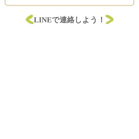
LINEで連絡しよう！
コードを読み取ると、福祉会と
で連絡を取り合うこ
QR
LINE
とができます。
職員採用のための
ですので、安心してご連絡くださ
LINE
い。
また、現場で働く職員のメッセージ動画も視聴することが
できます。
園の様子を知りたい方にもおすすめです。